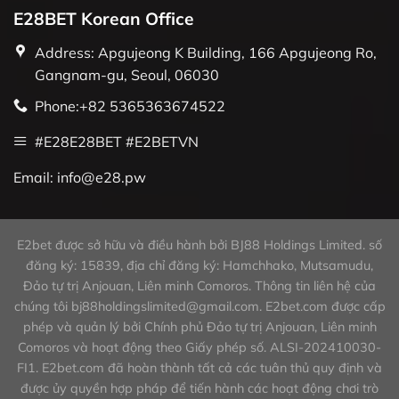
E28BET Korean Office
Address: Apgujeong K Building, 166 Apgujeong Ro,
Gangnam-gu, Seoul, 06030
Phone:+82 5365363674522
#E28E28BET #E2BETVN
Email:
info@e28.pw
E2bet được sở hữu và điều hành bởi BJ88 Holdings Limited. số
đăng ký: 15839, địa chỉ đăng ký: Hamchhako, Mutsamudu,
Đảo tự trị Anjouan, Liên minh Comoros. Thông tin liên hệ của
chúng tôi
bj88holdingslimited@gmail.com
. E2bet.com được cấp
phép và quản lý bởi Chính phủ Đảo tự trị Anjouan, Liên minh
Comoros và hoạt động theo Giấy phép số. ALSI-202410030-
FI1. E2bet.com đã hoàn thành tất cả các tuân thủ quy định và
được ủy quyền hợp pháp để tiến hành các hoạt động chơi trò