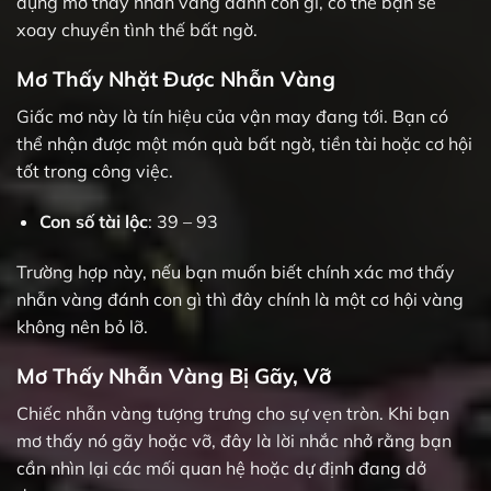
dụng mơ thấy nhẫn vàng đánh con gì, có thể bạn sẽ
xoay chuyển tình thế bất ngờ.
Mơ Thấy Nhặt Được Nhẫn Vàng
Giấc mơ này là tín hiệu của vận may đang tới. Bạn có
thể nhận được một món quà bất ngờ, tiền tài hoặc cơ hội
tốt trong công việc.
Con số tài lộc
: 39 – 93
Trường hợp này, nếu bạn muốn biết chính xác mơ thấy
nhẫn vàng đánh con gì thì đây chính là một cơ hội vàng
không nên bỏ lỡ.
Mơ Thấy Nhẫn Vàng Bị Gãy, Vỡ
Chiếc nhẫn vàng tượng trưng cho sự vẹn tròn. Khi bạn
mơ thấy nó gãy hoặc vỡ, đây là lời nhắc nhở rằng bạn
cần nhìn lại các mối quan hệ hoặc dự định đang dở