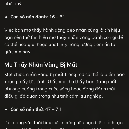
phú quý.
Con số nên đánh
: 16 – 61
Việc bạn mơ thấy hành động đeo nhẫn cũng là tín hiệu
bạn nên thử tìm hiểu mơ thấy nhẫn vàng đánh con gì để
có thể hóa giải hoặc phát huy năng lượng tiềm ẩn từ
giấc mơ này.
Mơ Thấy Nhẫn Vàng Bị Mất
Một chiếc nhẫn vàng bị mất trong mơ có thể là điềm báo
không mấy tốt lành. Giấc mơ cho thấy bạn đang mất
phương hướng trong cuộc sống hoặc đang đánh mất
điều gì đó quan trọng như tình cảm, sự nghiệp.
Con số nên thử
: 47 – 74
Dù mang sắc thái tiêu cực, nhưng nếu bạn biết cách tận