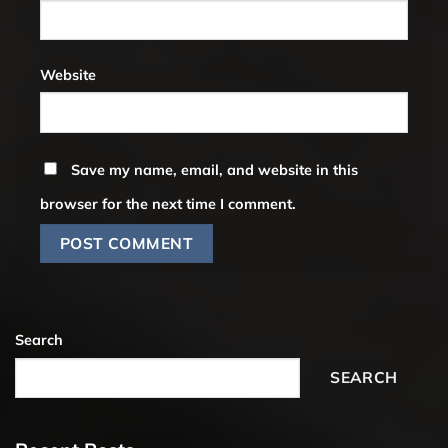
Website
Save my name, email, and website in this
browser for the next time I comment.
Search
SEARCH