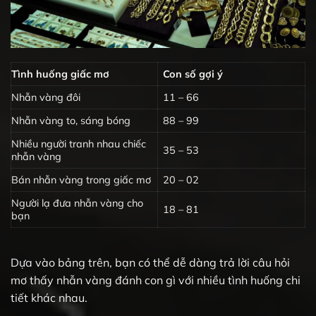
Tình huống giấc mơ
Con số gợi ý
Nhẫn vàng đôi
11 – 66
Nhẫn vàng to, sáng bóng
88 – 99
Nhiều người tranh nhau chiếc
35 – 53
nhẫn vàng
Bán nhẫn vàng trong giấc mơ
20 – 02
Người lạ đưa nhẫn vàng cho
18 – 81
bạn
Dựa vào bảng trên, bạn có thể dễ dàng trả lời câu hỏi
mơ thấy nhẫn vàng đánh con gì với nhiều tình huống chi
tiết khác nhau.