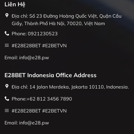
Liên Hệ
Địa chỉ: Số 23 Đường Hoàng Quốc Việt, Quận Cầu
Giấy, Thành Phố Hà Nội, 70020, Việt Nam
Phone: 0921230523
#E28E28BET #E2BETVN
Email:
info@e28.pw
E28BET Indonesia Office Address
Địa chỉ: 14 Jalan Merdeka, Jakarta 10110, Indonesia.
Phone:+62 812 3456 7890
#E28E28BET #E2BETVN
Email:
info@e28.pw