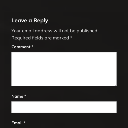
Leave a Reply
Your email address will not be published.
Required fields are marked
*
Comment
*
Name
*
Email
*