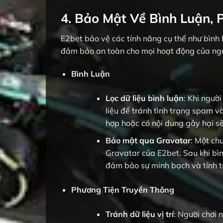
4. Bảo Mật Về Bình Luận, 
E2bet bảo vệ các tính năng cụ thể như bình 
đảm bảo an toàn cho mọi hoạt động của ngườ
Bình Luận
Lọc dữ liệu bình luận
: Khi người
liệu để tránh tình trạng spam v
hợp hoặc có nội dung gây hại sẽ 
Bảo mật qua Gravatar
: Một ch
Gravatar của E2bet. Sau khi bìn
đảm bảo sự minh bạch và tính t
Phương Tiện Truyền Thông
Tránh dữ liệu vị trí
: Người chơi 