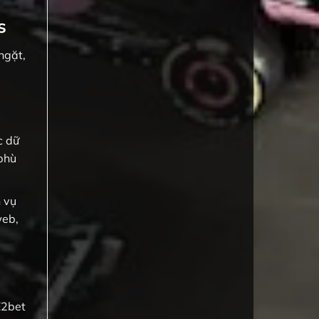
s
ngặt,
c dữ
 phù
h vụ
web,
 E2bet