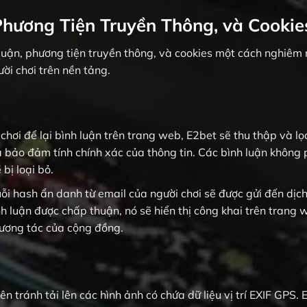
Phương Tiện Truyền Thông, và Cookie
luận, phương tiện truyền thông, và cookies một cách nghiêm 
i chơi trên nền tảng.
 chơi để lại bình luận trên trang web, E2bet sẽ thu thập và lọ
à bảo đảm tính chính xác của thông tin. Các bình luận không
bị loại bỏ.
uỗi hash ẩn danh từ email của người chơi sẽ được gửi đến dịc
h luận được chấp thuận, nó sẽ hiển thị công khai trên trang 
ương tác của cộng đồng.
nên tránh tải lên các hình ảnh có chứa dữ liệu vị trí EXIF GPS.