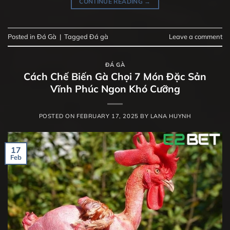
CONTINUE READING
→
Posted in
Đá Gà
|
Tagged
Đá gà
Leave a comment
ĐÁ GÀ
Cách Chế Biến Gà Chọi 7 Món Đặc Sản
Vĩnh Phúc Ngon Khó Cưỡng
POSTED ON
FEBRUARY 17, 2025
BY
LANA HUYNH
17
Feb