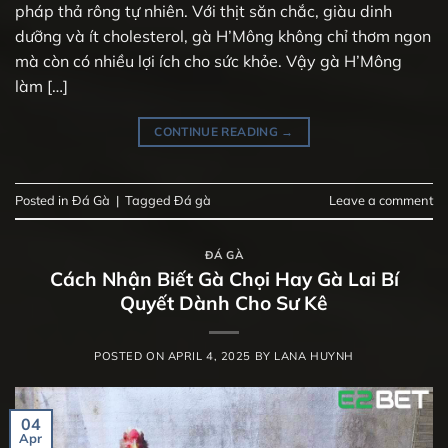
pháp thả rông tự nhiên. Với thịt săn chắc, giàu dinh
dưỡng và ít cholesterol, gà H’Mông không chỉ thơm ngon
mà còn có nhiều lợi ích cho sức khỏe. Vậy gà H’Mông
làm […]
CONTINUE READING
→
Posted in
Đá Gà
|
Tagged
Đá gà
Leave a comment
ĐÁ GÀ
Cách Nhận Biết Gà Chọi Hay Gà Lai Bí
Quyết Dành Cho Sư Kê
POSTED ON
APRIL 4, 2025
BY
LANA HUYNH
04
Apr