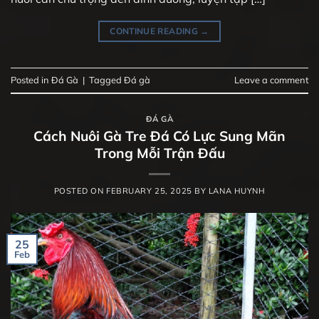
CONTINUE READING
→
Posted in
Đá Gà
|
Tagged
Đá gà
Leave a comment
ĐÁ GÀ
Cách Nuôi Gà Tre Đá Có Lực Sung Mãn
Trong Mỗi Trận Đấu
POSTED ON
FEBRUARY 25, 2025
BY
LANA HUYNH
25
Feb