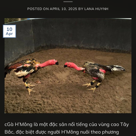
POSTED ON
APRIL 10, 2025
BY
LANA HUYNH
10
Apr
cGà H’Mông là một đặc sản nổi tiếng của vùng cao Tây
Bắc, đặc biệt được người H’Mông nuôi theo phương