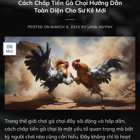
Cách Chấp Tiền Gà Chọi Hướng Dẫn
Toàn Diện Cho Sư Kê Mới
POSTED ON
MARCH 6, 2025
BY
LANA HUYNH
06
Mar
Trong thế giới chơi gà chọi đầy sôi động và hấp dẫn,
cách chấp tiền gà chọi là một yếu tố quan trọng mà bất
kỳ người chơi nào cũng cần hiểu. Đây không chỉ là hoạt