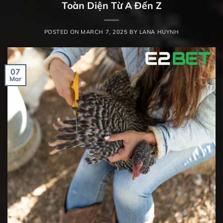
Toàn Diện Từ A Đến Z
POSTED ON
MARCH 7, 2025
BY
LANA HUYNH
07
Mar