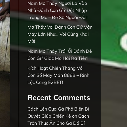
Nằm Mơ Thấy Người Lạ Vào
Nhà Đánh Con Gì? Đột Nhập
Trong Mơ – Đề Số Ngoài Đời!
Mơ Thấy Voi Đánh Con Gì? Vận
May Lớn Như… Voi Cùng Khai
Mở!
Nằm Mơ Thấy Trái Ổi Đánh Đề
Con Gì? Giấc Mơ Hái Ra Tiền!
Kích Hoạt Chiến Thắng Với
Con Số May Mắn 8888 – Rinh
Lộc Cùng E2BET!
Recent Comments
Cách Lên Cựa Gà Phổ Biến Bí
Quyết Giúp Chiến Kê
on
Cách
Trộn Thức Ăn Cho Gà Đá Bí