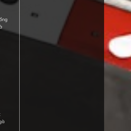
tổng
gà
t
 gà