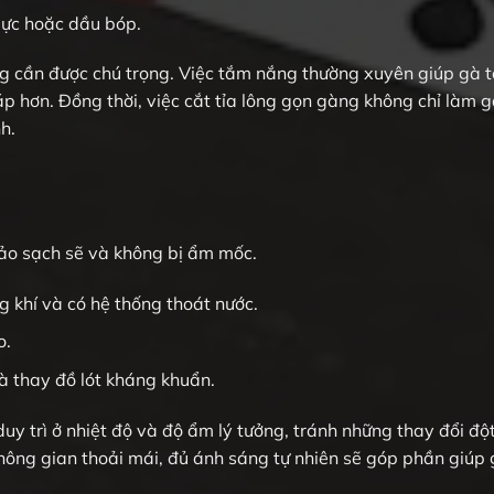
lực hoặc dầu bóp.
ng cần được chú trọng. Việc tắm nắng thường xuyên giúp gà 
áp hơn. Đồng thời, việc cắt tỉa lông gọn gàng không chỉ làm 
h.
ảo sạch sẽ và không bị ẩm mốc.
khí và có hệ thống thoát nước.
o.
 thay đồ lót kháng khuẩn.
uy trì ở nhiệt độ và độ ẩm lý tưởng, tránh những thay đổi độ
không gian thoải mái, đủ ánh sáng tự nhiên sẽ góp phần giúp