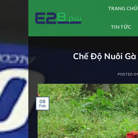
TRANG CHỦ
TIN TỨC
Chế Độ Nuôi Gà
POSTED O
08
Feb