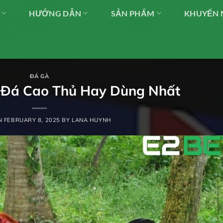
HƯỚNG DẪN
SẢN PHẨM
KHUYẾN 
ĐÁ GÀ
 Đá Cao Thủ Hay Dùng Nhất
N
FEBRUARY 8, 2025
BY
LANA HUYNH