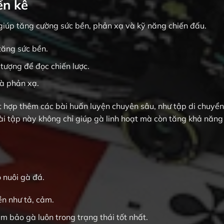
iến kê
 giúp tăng cường sức bền, phản xạ và kỹ năng chiến đấu.
tăng sức bền.
tượng để đọc chiến lược.
à phản xạ.
t hợp thêm các bài huấn luyện chuyên sâu, như tập di chuyển 
ài tập này không chỉ giúp gà linh hoạt mà còn tăng khả năng
ộ nuôi gà đá.
n như tả, cảm.
m bảo gà luôn trong trạng thái tốt nhất.