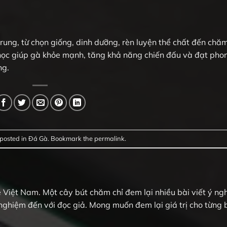
trung, từ chọn giống, dinh dưỡng, rèn luyện thể chất đến chă
học giúp gà khỏe mạnh, tăng khả năng chiến đấu và đạt pho
ng.
 posted in
Đá Gà
. Bookmark the
permalink
.
e Việt Nam. Một cây bút chăm chỉ đem lại nhiều bài viết ý ng
 nghiệm đến với đọc giả. Mong muốn đem lại giá trị cho từng 