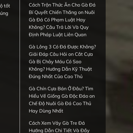
Cách Trộn Thức Ăn Cho Gà Đá
ộ tốt
Bí Quyết Chiến Thắng
on
Nuôi
úng
Gà Đá Có Phạm Luật Hay
Không? Câu Trả Lời Và Quy
Định Pháp Luật Liên Quan
Gà Lông 3 Có Đá Được Không?
Giải Đáp Câu Hỏi
on
Cắt Cựa
Gà Bị Chảy Máu Có Sao
Không? Hướng Dẫn Kỹ Thuật
Đúng Nhất Của Cao Thủ
Gà Chín Cựa Bán Ở Đâu? Tìm
Hiểu Về Giống Gà Độc Đáo
on
Chế Độ Nuôi Gà Đá Cao Thủ
Hay Dùng Nhất
Cách Xem Vảy Gà Tre Đá
Hướng Dẫn Chi Tiết Và Đầy