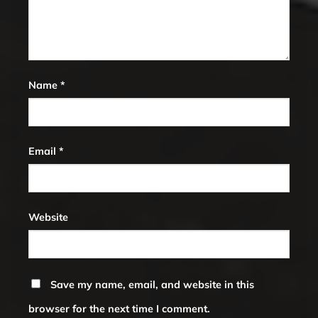
Name
*
Email
*
Website
Save my name, email, and website in this
browser for the next time I comment.