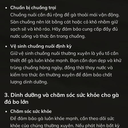
Chuẩn bị chuồng trại
Chuồng nuôi cần đủ rộng để gà thoải mái vận động.
Sàn chuồng nên lót bằng cát hoặc cỏ khô nhằm giữ
sạch sẽ và khô ráo. Hãy đảm bảo cung cấp đầy đủ
nước uống và thức ăn trong chuồng.
Vệ sinh chuồng nuôi định kỳ
Giữ vệ sinh chuồng nuôi thường xuyên là yếu tố cần
thiết để gà luôn khỏe mạnh. Bạn cần dọn dẹp và khử
trùng chuồng hàng ngày, đồng thời thay nước và
kiểm tra thức ăn thường xuyên để đảm bảo chất
lượng dinh dưỡng.
3. Dinh dưỡng và chăm sóc sức khỏe cho gà
đá bo lớn
Chăm sóc sức khỏe
Để đảm bảo gà luôn khỏe mạnh, cần theo dõi sức
khỏe của chúng thường xuyên. Nếu phát hiện bất kỳ