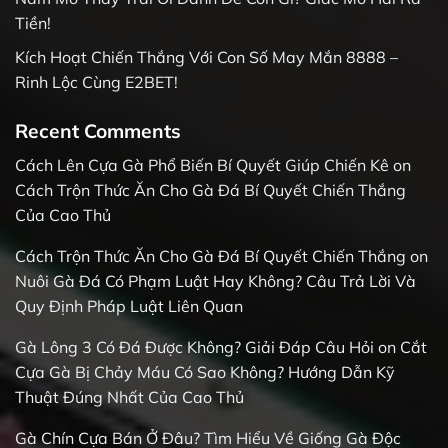
Tiền!
Kích Hoạt Chiến Thắng Với Con Số May Mắn 8888 –
Rinh Lộc Cùng E2BET!
Recent Comments
Cách Lên Cựa Gà Phổ Biến Bí Quyết Giúp Chiến Kê
on
Cách Trộn Thức Ăn Cho Gà Đá Bí Quyết Chiến Thắng
Của Cao Thủ
Cách Trộn Thức Ăn Cho Gà Đá Bí Quyết Chiến Thắng
on
Nuôi Gà Đá Có Phạm Luật Hay Không? Câu Trả Lời Và
Quy Định Pháp Luật Liên Quan
Gà Lông 3 Có Đá Được Không? Giải Đáp Câu Hỏi
on
Cắt
Cựa Gà Bị Chảy Máu Có Sao Không? Hướng Dẫn Kỹ
Thuật Đúng Nhất Của Cao Thủ
Gà Chín Cựa Bán Ở Đâu? Tìm Hiểu Về Giống Gà Độc