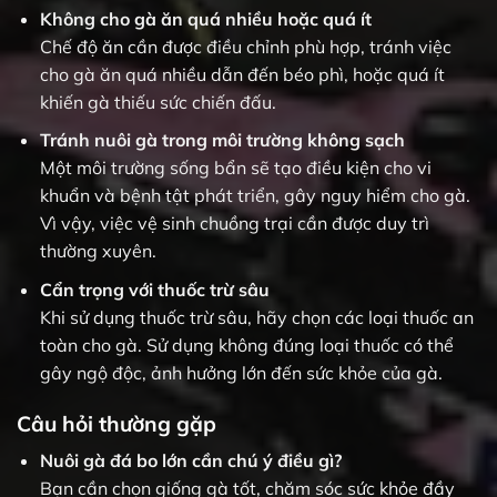
Không cho gà ăn quá nhiều hoặc quá ít
Chế độ ăn cần được điều chỉnh phù hợp, tránh việc
cho gà ăn quá nhiều dẫn đến béo phì, hoặc quá ít
khiến gà thiếu sức chiến đấu.
Tránh nuôi gà trong môi trường không sạch
Một môi trường sống bẩn sẽ tạo điều kiện cho vi
khuẩn và bệnh tật phát triển, gây nguy hiểm cho gà.
Vì vậy, việc vệ sinh chuồng trại cần được duy trì
thường xuyên.
Cẩn trọng với thuốc trừ sâu
Khi sử dụng thuốc trừ sâu, hãy chọn các loại thuốc an
toàn cho gà. Sử dụng không đúng loại thuốc có thể
gây ngộ độc, ảnh hưởng lớn đến sức khỏe của gà.
Câu hỏi thường gặp
Nuôi gà đá bo lớn cần chú ý điều gì?
Bạn cần chọn giống gà tốt, chăm sóc sức khỏe đầy