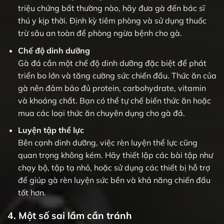
triệu chứng bất thường nào, hãy đưa gà đến bác sĩ
thú y kịp thời. Định kỳ tiêm phòng và sử dụng thuốc
trừ sâu an toàn để phòng ngừa bệnh cho gà.
Chế độ dinh dưỡng
Gà đá cần một chế độ dinh dưỡng đặc biệt để phát
triển bo lớn và tăng cường sức chiến đấu. Thức ăn của
gà nên đảm bảo đủ protein, carbohydrate, vitamin
và khoáng chất. Bạn có thể tự chế biến thức ăn hoặc
mua các loại thức ăn chuyên dụng cho gà đá.
Luyện tập thể lực
Bên cạnh dinh dưỡng, việc rèn luyện thể lực cũng
quan trọng không kém. Hãy thiết lập các bài tập như
chạy bộ, tập tạ nhỏ, hoặc sử dụng các thiết bị hỗ trợ
để giúp gà rèn luyện sức bền và khả năng chiến đấu
tốt hơn.
4. Một số sai lầm cần tránh