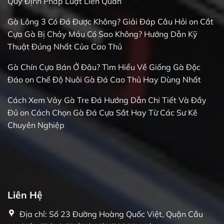
Quy Định Pháp Luật Liên Quan
Gà Lông 3 Có Đá Được Không? Giải Đáp Câu Hỏi
on
Cắt
Cựa Gà Bị Chảy Máu Có Sao Không? Hướng Dẫn Kỹ
Thuật Đúng Nhất Của Cao Thủ
Gà Chín Cựa Bán Ở Đâu? Tìm Hiểu Về Giống Gà Độc
Đáo
on
Chế Độ Nuôi Gà Đá Cao Thủ Hay Dùng Nhất
Cách Xem Vảy Gà Tre Đá Hướng Dẫn Chi Tiết Và Đầy
Đủ
on
Cách Chọn Gà Đá Cựa Sắt Hay Từ Các Sư Kê
Chuyên Nghiệp
Liên Hệ
Địa chỉ: Số 23 Đường Hoàng Quốc Việt, Quận Cầu