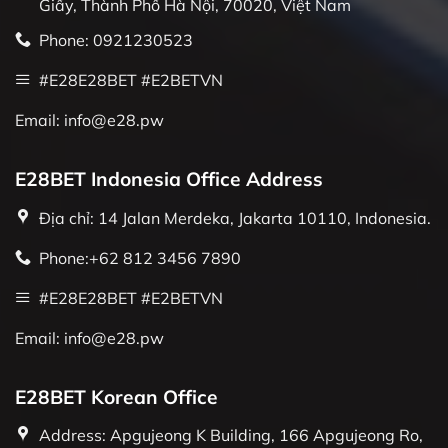
Giấy, Thành Phố Hà Nội, 70020, Việt Nam
Phone: 0921230523
#E28E28BET #E2BETVN
Email:
info@e28.pw
E28BET Indonesia Office Address
Địa chỉ: 14 Jalan Merdeka, Jakarta 10110, Indonesia.
Phone:+62 812 3456 7890
#E28E28BET #E2BETVN
Email:
info@e28.pw
E28BET Korean Office
Address: Apgujeong K Building, 166 Apgujeong Ro,