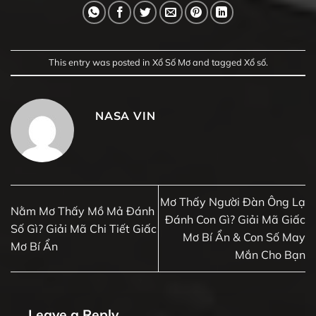
This entry was posted in
Xổ Số Mơ
and tagged
Xổ số
.
NASA VIN
Mơ Thấy Người Đàn Ông Lạ
Nằm Mơ Thấy Mồ Mả Đánh
Đánh Con Gì? Giải Mã Giấc
Số Gì? Giải Mã Chi Tiết Giấc
Mơ Bí Ẩn & Con Số May
Mơ Bí Ẩn
Mắn Cho Bạn
Leave a Reply