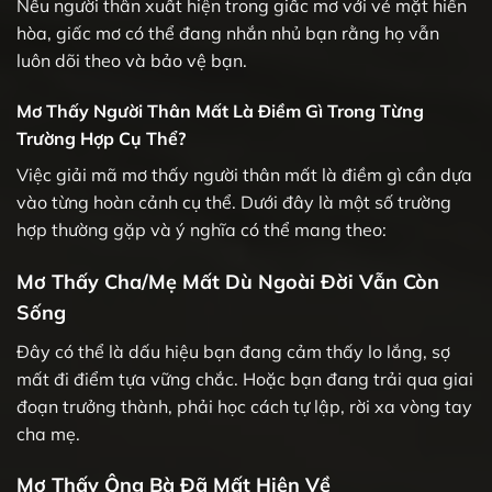
Nếu người thân xuất hiện trong giấc mơ với vẻ mặt hiền
hòa, giấc mơ có thể đang nhắn nhủ bạn rằng họ vẫn
luôn dõi theo và bảo vệ bạn.
Mơ Thấy Người Thân Mất Là Điềm Gì Trong Từng
Trường Hợp Cụ Thể?
Việc giải mã mơ thấy người thân mất là điềm gì cần dựa
vào từng hoàn cảnh cụ thể. Dưới đây là một số trường
hợp thường gặp và ý nghĩa có thể mang theo:
Mơ Thấy Cha/Mẹ Mất Dù Ngoài Đời Vẫn Còn
Sống
Đây có thể là dấu hiệu bạn đang cảm thấy lo lắng, sợ
mất đi điểm tựa vững chắc. Hoặc bạn đang trải qua giai
đoạn trưởng thành, phải học cách tự lập, rời xa vòng tay
cha mẹ.
Mơ Thấy Ông Bà Đã Mất Hiện Về