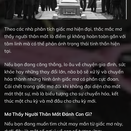
Theo các nhà phân tích giấc mơ hiện đại, thắc mắc mơ
thấy người thân mất là điềm gì không hoàn toàn gắn với
tâm linh mà có thể phản ánh trạng thái tinh thần hiện
tại.
Nếu bạn đang căng thẳng, lo âu về chuyện gia đình, sức
khỏe hay những thay đổi lớn, não bộ sẽ xử lý và chuyển
hóa thành những hình ảnh giấc mơ có phần cực đoan.
Cái chết trong giấc mơ đôi khi không đại diện cho mất
mát thật sự, mà là biểu tượng cho sự chuyển hóa, kết
thúc một chu kỳ và mở đầu cho chu kỳ mới.
Mơ Thấy Người Thân Mất Đánh Con Gì?
Nếu bạn đang muốn tìm chút may mắn từ giấc mơ này,