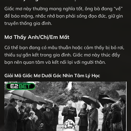
Giấc mơ này thường mang nghĩa tốt, ông bà đang “về”
để báo mộng, nhắc nhở bạn phải sống đạo đức, giữ gìn
truyền thống gia đình.
Mơ Thấy Anh/Chị/Em Mất
Có thể bạn đang có mâu thuẫn hoặc cảm thấy bị bỏ rơi,
thiếu sự gắn kết trong gia đình. Giấc mơ này thúc đẩy
bạn nên quan tâm và kết nối lại với người thân.
Giải Mã Giấc Mơ Dưới Góc Nhìn Tâm Lý Học